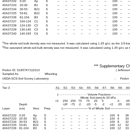
40A37232
0-20
Ap
S
--
--
--
--
--
--
--
100
--
--
40A37233
20-30
B1
S
--
--
--
--
--
--
--
100
--
--
40A37234
30-53
B21
S
--
--
--
--
--
--
--
100
--
--
40A37235
53-81
B22
S
--
--
--
--
--
--
--
100
--
--
40A37236
81-104
B3
S
--
--
--
--
--
--
--
100
--
--
40A37237
104-124
C1
S
--
--
--
--
--
--
--
100
--
--
40A37238
124-130
C2
S
--
--
--
--
--
--
--
100
--
--
40A37239
130-140
C3
S
--
--
--
--
--
--
--
100
--
--
40A37240
140-183
C4
S
--
--
--
--
--
--
--
100
--
--
1
The whole-soil bulk density was not measured. It was calculated using 1.45 g/cc as the 1/3-bar b
3
The saturated whole-soil bulk density was not measured. It was calculated using 1.45 g/cc as th
*** Supplementary Ch
Pedon ID: S1957KY111013
( Jefferso
Sampled As
:
Wheeling
USDA-SCS-Soil Survey Laboratory
;
Pedon
Tier 3
-51-
-52-
-53-
-54-
-55-
-56-
-57-
-58-
-59-
-60
(- - - - - - - - - - - - - - - - - Volume Fractions - - - - - - - - - - - 
Whole Soil (mm) At 33 kPa
>2
250
250
75
75
20
5
2-
.05
Depth
-UP
-75
-2
-20
-5
-2
<2
.05
.00
Layer
(cm)
Horz
Prep
(----------------------------- % of Whole Soil -----------------------
40A37232
0-20
Ap
S
--
--
--
--
--
--
--
100
8
36
40A37233
20-30
B1
S
--
--
--
--
--
--
--
100
6
34
40A37234
30-53
B21
S
--
--
--
--
--
--
--
100
8
32
40A37235
53-81
B22
S
--
--
--
--
--
--
--
100
12
32
40A37236
81-104
B3
S
--
--
--
--
--
--
--
100
12
33