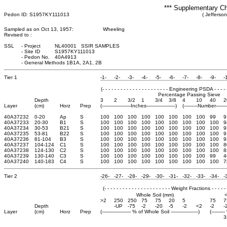
*** Supplementary Ch
Pedon ID: S1957KY111013
( Jefferso
Sampled as on Oct 13, 1957:
Wheeling
Revised to :
SSL
-
Project
NL40001 SSIR SAMPLES
-
Site ID
S1957KY111013
-
Pedon No.
40A4913
-
General Methods 1B1A, 2A1, 2B
Tier 1
-1-
-2-
-3-
-4-
-5-
-6-
-7-
-8-
-9-
-
(- - - - - - - - - - - - - - - - - - - - - - Engineering PSDA - - - - - - 
Percentage Passing Sieve
Depth
3
2
3/2
1
3/4
3/8
4
10
40
2
Layer
(cm)
Horz
Prep
(-------------------Inches-------------------)
(---------Number-------
40A37232
0-20
Ap
S
100
100
100
100
100
100
100
100
99
9
40A37233
20-30
B1
S
100
100
100
100
100
100
100
100
100
9
40A37234
30-53
B21
S
100
100
100
100
100
100
100
100
100
9
40A37235
53-81
B22
S
100
100
100
100
100
100
100
100
100
9
40A37236
81-104
B3
S
100
100
100
100
100
100
100
100
100
9
40A37237
104-124
C1
S
100
100
100
100
100
100
100
100
100
8
40A37238
124-130
C2
S
100
100
100
100
100
100
100
100
100
8
40A37239
130-140
C3
S
100
100
100
100
100
100
100
100
99
4
40A37240
140-183
C4
S
100
100
100
100
100
100
100
100
100
7
Tier 2
-26-
-27-
-28-
-29-
-30-
-31-
-32-
-33-
-34-
-
(- - - - - - - - - - - - - - - - - - - - - - Weight Fractions - - - - - - 
Whole Soil (mm)
>2
250
250
75
75
20
5
75
7
Depth
-UP
-75
-2
-20
-5
-2
<2
-2
-
Layer
(cm)
Horz
Prep
(------------------- % of Whole Soil ------------------)
(-------
3