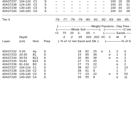
40A37237
104-124
C1
S
--
--
--
--
--
--
--
100
18
29
40A37238
124-130
C2
S
--
--
--
--
--
--
--
100
20
31
40A37239
130-140
C3
S
--
--
--
--
--
--
--
100
34
10
40A37240
140-183
C4
S
--
--
--
--
--
--
--
100
23
28
Tier 4
-76-
-77-
-78-
-79-
-80-
-81-
-82-
-83-
-84-
-85-
(- - - - - - - - - - - - - - - - - - - Weight Fractions - Clay Free - - -
(--------------- Whole Soil ---------------)
(------------------- <2 mm
>2
75
20
2-
.05-
<
(------------- Sands ------
Depth
-2
-2
.05
.002
.002
VC
C
M
F
Layer
(cm)
Horz
Prep
(- % of >2 mm Sand and Silt -)
(------------------% of 
40A37232
0-20
Ap
S
18
82
25
tr
1
2
4
40A37233
20-30
B1
S
15
85
36
tr
1
3
40A37234
30-53
B21
S
20
80
36
tr
tr
2
40A37235
53-81
B22
S
27
73
25
tr
3
40A37236
81-104
B3
S
27
73
22
tr
2
40A37237
104-124
C1
S
38
62
17
1
13
40A37238
124-130
C2
S
39
61
8
1
7
40A37239
130-140
C3
S
77
23
22
tr
5
53
40A37240
140-183
C4
S
45
55
8
tr
11